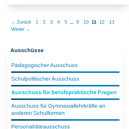
← Zurück
1
2
3
4
5
...
9
10
11
12
13
Weiter →
Ausschüsse
Pädagogischer Ausschuss
Schulpolitischer Ausschuss
Ausschuss für berufspraktische Fragen
Ausschuss für Gymnasiallehrkräfte an
anderen Schulformen
Personalräteausschuss