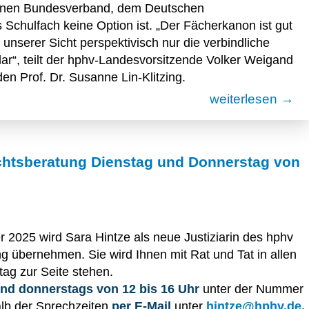
genen Bundesverband, dem Deutschen
Schulfach keine Option ist. „Der Fächerkanon ist gut
s unserer Sicht perspektivisch nur die verbindliche
dar“, teilt der hphv-Landesvorsitzende Volker Weigand
n Prof. Dr. Susanne Lin-Klitzing.
weiterlesen →
echtsberatung Dienstag und Donnerstag von
 2025 wird Sara Hintze als neue Justiziarin des hphv
g übernehmen. Sie wird Ihnen mit Rat und Tat in allen
tag zur Seite stehen.
und donnerstags von 12 bis 16 Uhr
unter der Nummer
alb der Sprechzeiten
per E-Mail
unter
hintze@hphv.de.