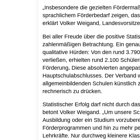
„Insbesondere die gezielten Förderma
sprachlichem Förderbedarf zeigen, dass
erklärt Volker Weigand, Landesvorsit
Bei aller Freude über die positive Stati
zahlenmäßigen Betrachtung. Ein genauer
qualitative Hürden: Von den rund 3.79
verließen, erhielten
rund 2.100 Schüle
Förderung
.
Diese absolvierten angepa
Hauptschulabschlusses. Der Verband w
allgemeinbildenden Schulen künstlich 
rechnerisch zu drücken.
Statistischer Erfolg darf nicht durch 
betont Volker Weigand. „Um unsere Sch
Ausbildung oder ein Studium vorzubere
Förderprogrammen und hin zu mehr per
Lehrkräfte. Nur durchweg kleinere Kl