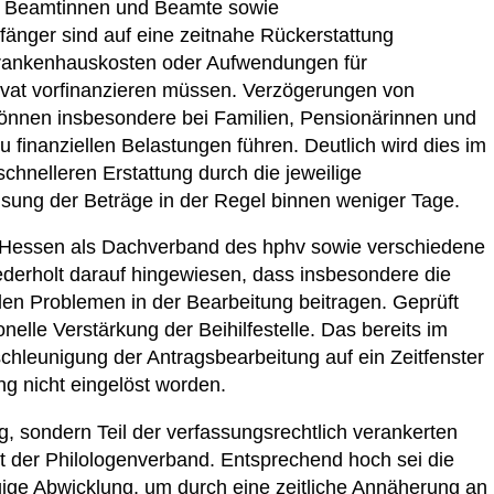
ren Beamtinnen und Beamte sowie
nger sind auf eine zeitnahe Rückerstattung
Krankenhauskosten oder Aufwendungen für
ivat vorfinanzieren müssen. Verzögerungen von
nnen insbesondere bei Familien, Pensionärinnen und
 finanziellen Belastungen führen. Deutlich wird dies im
 schnelleren Erstattung durch die jeweilige
isung der Beträge in der Regel binnen weniger Tage.
bb Hessen als Dachverband des hphv sowie verschiedene
derholt darauf hingewiesen, dass insbesondere die
len Problemen in der Bearbeitung beitragen. Geprüft
elle Verstärkung der Beihilfestelle. Das bereits im
schleunigung der Antragsbearbeitung auf ein Zeitfenster
ng nicht eingelöst worden.
tung, sondern Teil der verfassungsrechtlich verankerten
nt der Philologenverband. Entsprechend hoch sei die
gige Abwicklung, um durch eine zeitliche Annäherung an