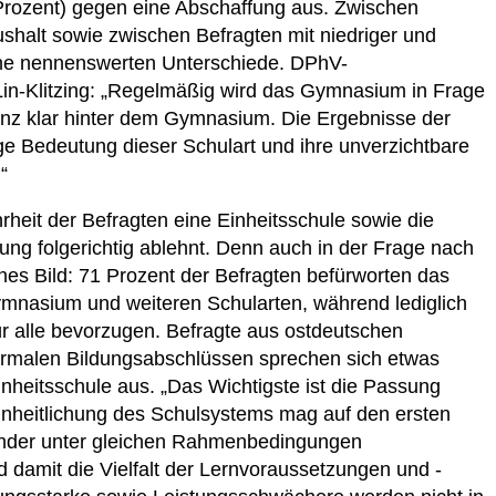
7 Prozent) gegen eine Abschaffung aus. Zwischen
shalt sowie zwischen Befragten mit niedriger und
eine nennenswerten Unterschiede. DPhV-
in-Klitzing: „Regelmäßig wird das Gymnasium in Frage
ganz klar hinter dem Gymnasium. Die Ergebnisse der
e Bedeutung dieser Schulart und ihre unverzichtbare
“
rheit der Befragten eine Einheitsschule sowie die
dung folgerichtig ablehnt. Denn auch in der Frage nach
iches Bild: 71 Prozent der Befragten befürworten das
mnasium und weiteren Schularten, während lediglich
r alle bevorzugen. Befragte aus ostdeutschen
ormalen Bildungsabschlüssen sprechen sich etwas
inheitsschule aus. „Das Wichtigste ist die Passung
inheitlichung des Schulsystems mag auf den ersten
 Kinder unter gleichen Rahmenbedingungen
 damit die Vielfalt der Lernvoraussetzungen und -