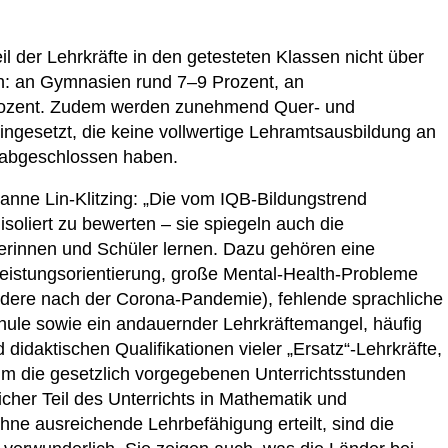
eil der Lehrkräfte in den getesteten Klassen nicht über
ch: an Gymnasien rund 7–9 Prozent, an
rozent. Zudem werden zunehmend Quer- und
eingesetzt, die keine vollwertige Lehramtsausbildung an
r abgeschlossen haben.
nne Lin-Klitzing: „Die vom IQB-Bildungstrend
isoliert zu bewerten – sie spiegeln auch die
erinnen und Schüler lernen. Dazu gehören eine
Leistungsorientierung, große Mental-Health-Probleme
ndere nach der Corona-Pandemie), fehlende sprachliche
hule sowie ein andauernder Lehrkräftemangel, häufig
 didaktischen Qualifikationen vieler „Ersatz“-Lehrkräfte,
 um die gesetzlich vorgegebenen Unterrichtsstunden
cher Teil des Unterrichts in Mathematik und
ne ausreichende Lehrbefähigung erteilt, sind die