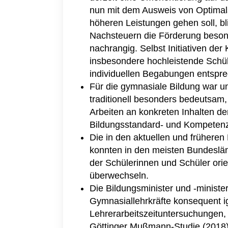
nun mit dem Ausweis von Optimal
höheren Leistungen gehen soll, bl
Nachsteuern die Förderung besond
nachrangig. Selbst Initiativen de
insbesondere hochleistende Schüle
individuellen Begabungen entspr
Für die gymnasiale Bildung war un
traditionell besonders bedeutsam
Arbeiten an konkreten Inhalten de
Bildungsstandard- und Kompetenz
Die in den aktuellen und frühere
konnten in den meisten Bundeslän
der Schülerinnen und Schüler or
überwechseln.
Die Bildungsminister und -minist
Gymnasiallehrkräfte konsequent igno
Lehrerarbeitszeituntersuchungen,
Göttinger Mußmann-Studie (2018) b