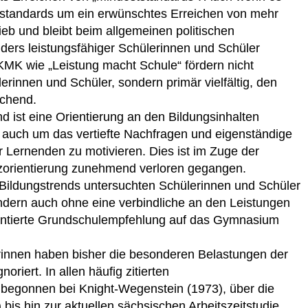
standards um ein erwünschtes Erreichen von mehr
ieb und bleibt beim allgemeinen politischen
ers leistungsfähiger Schülerinnen und Schüler
r KMK wie „Leistung macht Schule“ fördern nicht
rinnen und Schüler, sondern primär vielfältig, den
echend.
d ist eine Orientierung an den Bildungsinhalten
, auch um das vertiefte Nachfragen und eigenständige
r Lernenden zu motivieren. Dies ist im Zuge der
orientierung zunehmend verloren gegangen.
n Bildungstrends untersuchten Schülerinnen und Schüler
dern auch ohne eine verbindliche an den Leistungen
ientierte Grundschulempfehlung auf das Gymnasium
erinnen haben bisher die besonderen Belastungen der
riert. In allen häufig zitierten
 begonnen bei Knight-Wegenstein (1973), über die
is hin zur aktuellen sächsischen Arbeitszeitstudie