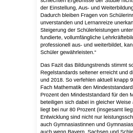
schlechten Ergebnisse der Studie nicht
der Einstellung, Aus- und Weiterbildung
Dadurch bleiben Fragen von Schüleri
unverstanden und Lernanreize unerkan
Steigerung der Schülerleistungen unte
fundierte, vollumfängliche Lehrkräftebi
professionell aus- und weiterbildet, k
Schüler gewährleisten.“
Das Fazit das Bildungstrends stimmt so
Regelstandards seltener erreicht und d
und 2018. So verfehlen aktuell knapp 9
Fach Mathematik den Mindeststandard 
Prozent den Mindeststandard für den M
beteiligen sich dabei in gleicher Wei
liegt bei nur 80 Prozent (insgesamt lieg
Entwicklung sind nicht nur leistungss
auch Gymnasiastinnen und Gymnasiaste
auch wenn Bayern, Sachsen und Schles