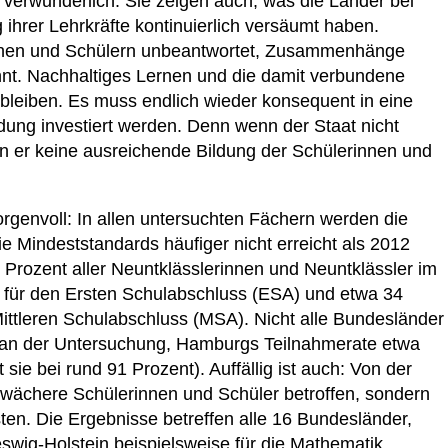
 verwunderlich. Sie zeigen auch, was die Länder bei
 ihrer Lehrkräfte kontinuierlich versäumt haben.
nnen und Schülern unbeantwortet, Zusammenhänge
nt. Nachhaltiges Lernen und die damit verbundene
rbleiben. Es muss endlich wieder konsequent in eine
ldung investiert werden. Denn wenn der Staat nicht
ann er keine ausreichende Bildung der Schülerinnen und
rgenvoll: In allen untersuchten Fächern werden die
ie Mindeststandards häufiger nicht erreicht als 2012
 Prozent aller Neuntklässlerinnen und Neuntklässler im
für den Ersten Schulabschluss (ESA) und etwa 34
ittleren Schulabschluss (MSA). Nicht alle Bundesländer
se an der Untersuchung, Hamburgs Teilnahmerate etwa
t sie bei rund 91 Prozent). Auffällig ist auch: Von der
chwächere Schülerinnen und Schüler betroffen, sondern
n. Die Ergebnisse betreffen alle 16 Bundesländer,
wig-Holstein beispielsweise für die Mathematik