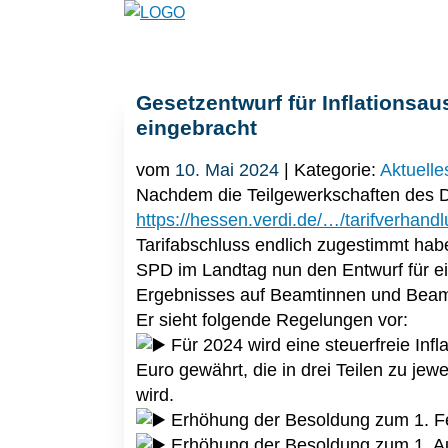
Gesetzentwurf für Inflations
eingebracht
vom
10. Mai 2024
| Kategorie:
Aktuelle
Nachdem die Teilgewerkschaften des D
https://hessen.verdi.de/…/tarifverhan
Tarifabschluss endlich zugestimmt ha
SPD im Landtag nun den Entwurf für ei
Ergebnisses auf Beamtinnen und Beamt
Er sieht folgende Regelungen vor:
Für 2024 wird eine steuerfreie Inf
Euro gewährt, die in drei Teilen zu je
wird.
Erhöhung der Besoldung zum 1. Fe
Erhöhung der Besoldung zum 1. Au