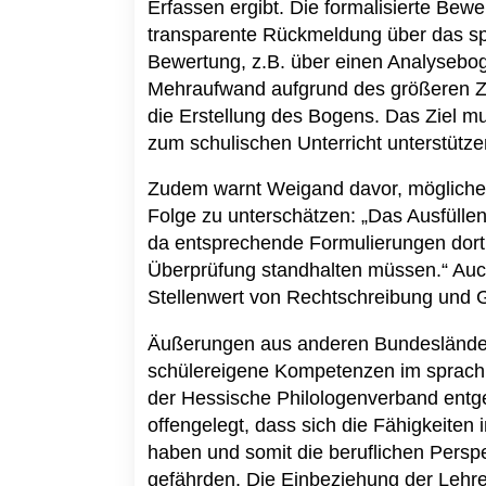
Erfassen ergibt. Die formalisierte Bewe
transparente Rückmeldung über das spra
Bewertung, z.B. über einen Analysebog
Mehraufwand aufgrund des größeren Ze
die Erstellung des Bogens. Das Ziel mu
zum schulischen Unterricht unterstütz
Zudem warnt Weigand davor, mögliche j
Folge zu unterschätzen: „Das Ausfüllen
da entsprechende Formulierungen dort
Überprüfung standhalten müssen.“ Auch
Stellenwert von Rechtschreibung und G
Äußerungen aus anderen Bundesländern
schülereigene Kompetenzen im sprachli
der Hessische Philologenverband entge
offengelegt, dass sich die Fähigkeiten
haben und somit die beruflichen Pers
gefährden. Die Einbeziehung der Lehre