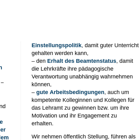
Einstellungspolitik
, damit guter Unterricht
gehalten werden kann,
– den
Erhalt des Beamtenstatus
, damit
h
die Lehrkräfte ihre pädagogische
Verantwortung unabhängig wahrnehmen
 −
können,
–
gute Arbeitsbedingungen
, auch um
kompetente Kolleginnen und Kollegen für
and
das Lehramt zu gewinnen bzw. um ihre
Motivation und ihr Engagement zu
ke
erhalten.
ler
Wir nehmen öffentlich Stellung, führen als
alem