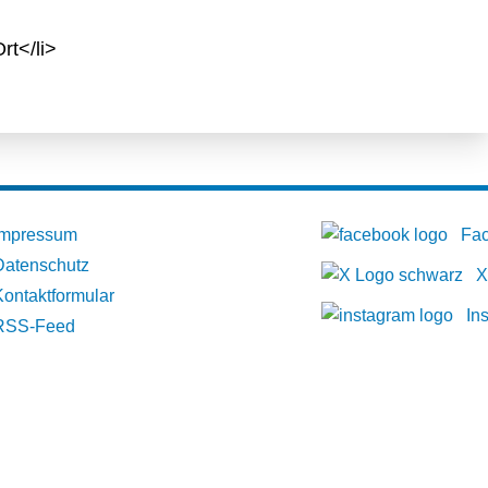
rt</li>
Impressum
Fa
Datenschutz
X
Kontaktformular
In
RSS-Feed