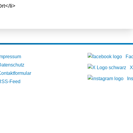
rt</li>
Impressum
Fa
Datenschutz
X
Kontaktformular
In
RSS-Feed