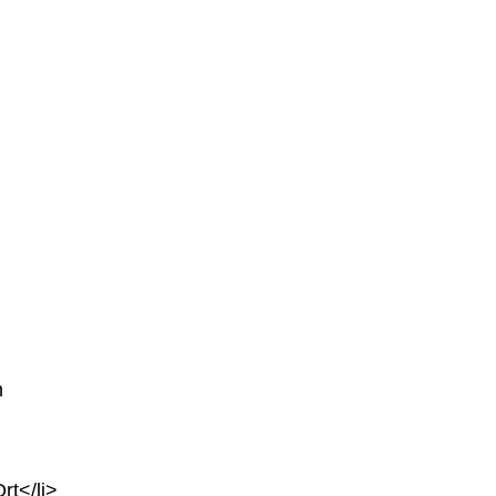
n
rt</li>