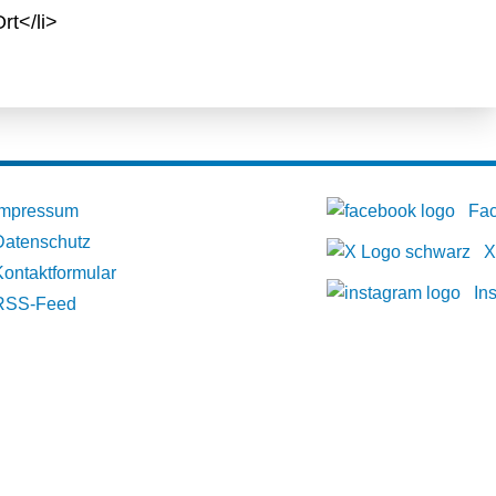
rt</li>
Impressum
Fa
Datenschutz
X
Kontaktformular
In
RSS-Feed