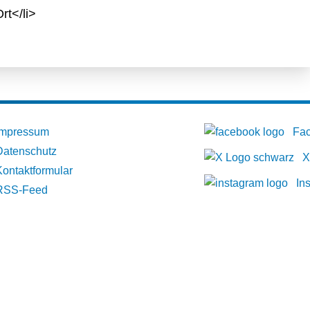
rt</li>
Impressum
Fa
Datenschutz
X
Kontaktformular
In
RSS-Feed