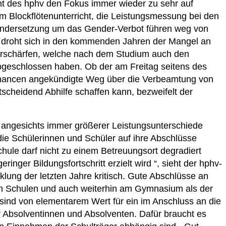
ht des hphv den Fokus immer wieder zu sehr auf
 Blockflötenunterricht, die Leistungsmessung bei den
andersetzung um das Gender-Verbot führen weg von
n droht sich in den kommenden Jahren der Mangel an
 verschärfen, welche nach dem Studium auch den
bgeschlossen haben. Ob der am Freitag seitens des
 Chancen angekündigte Weg über die Verbeamtung von
tscheidend Abhilfe schaffen kann, bezweifelt der
angesichts immer größerer Leistungsunterschiede
die Schülerinnen und Schüler auf ihre Abschlüsse
hule darf nicht zu einem Betreuungsort degradiert
nger Bildungsfortschritt erzielt wird “, sieht der hphv-
lung der letzten Jahre kritisch. Gute Abschlüsse an
en Schulen und auch weiterhin am Gymnasium als der
ind von elementarem Wert für ein im Anschluss an die
r Absolventinnen und Absolventen. Dafür braucht es