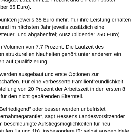
ber 65 Euro).
unkten jeweils 35 Euro mehr. Für ihre Leistung erhalten
und im nächsten Jahr jeweils zusätzlich eine
teuer- und abgabenfrei; Auszubildende: 250 Euro).
in Volumen von 7,7 Prozent. Die Laufzeit des
en strukturellen Neuheiten gehört unter anderem ein
n auf Qualifizierung.
n werden ausgebaut und erste Optionen zur
chaffen. Für eine verbesserte Familienfreundlichkeit
stellung von 20 Prozent der Arbeitszeit in den ersten 8
ür den nicht-gebärenden Elternteil.
Befriedigend“ oder besser werden unbefristet
bernahmegarantie“, sagt Hessens Landesvorsitzender
m beschleunigte Aufstiegsmöglichkeiten für neu
stufen 1a und 1b), insbesondere für selbst ausgebildete