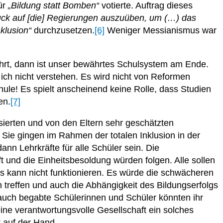
ür
„Bildung statt Bomben“
votierte. Auftrag dieses
uck auf [die] Regierungen auszuüben, um (…) das
nklusion“
durchzusetzen.
[6]
Weniger Messianismus war
hrt, dann ist unser bewährtes Schulsystem am Ende.
 ich nicht verstehen. Es wird nicht von Reformen
hule! Es spielt anscheinend keine Rolle, dass Studien
en.
[7]
sierten und von den Eltern sehr geschätzten
Sie gingen im Rahmen der totalen Inklusion in der
ann Lehrkräfte für alle Schüler sein. Die
ft und die Einheitsbesoldung würden folgen. Alle sollen
Das kann nicht funktionieren. Es würde die schwächeren
 treffen und auch die Abhängigkeit des Bildungserfolgs
 auch begabte Schülerinnen und Schüler könnten ihr
 eine verantwortungsvolle Gesellschaft ein solches
t auf der Hand.