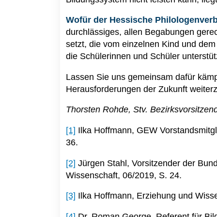
Wofür der Hessische Philologenverba
durchlässiges, allen Begabungen gere
setzt, die vom einzelnen Kind und dem 
die Schülerinnen und Schüler unterstüt
Lassen Sie uns gemeinsam dafür kämpfe
Herausforderungen der Zukunft weiter
Thorsten Rohde, Stv. Bezirksvorsitze
[1]
Ilka Hoffmann, GEW Vorstandsmitgli
36.
[2]
Jürgen Stahl, Vorsitzender der Bu
Wissenschaft, 06/2019, S. 24.
[3]
Ilka Hoffmann, Erziehung und Wissen
[4]
Dr. Roman George, Referent für Bil