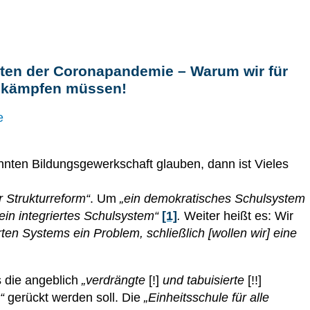
ten der Coronapandemie – Warum wir für
 kämpfen müssen!
e
nnten Bildungsgewerkschaft glauben, dann ist Vieles
r Strukturreform“
. Um
„ein demokratisches Schulsystem
ein integriertes Schulsystem“
[1]
.
Weiter heißt es: Wir
rten Systems ein Problem, schließlich [wollen wir] eine
 die angeblich
„verdrängte
[!]
und tabuisierte
[!!]
“
gerückt werden soll. Die
„Einheitsschule für alle