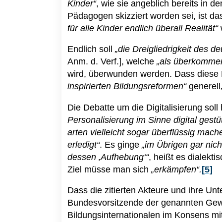
Kinder“
, wie sie angeblich bereits in
Pädagogen skizziert worden sei, ist da
für alle Kinder endlich überall Realität“
Endlich soll
„die Dreigliedrigkeit des 
Anm. d. Verf.], welche
„als überkommene
wird, überwunden werden. Dass diese 
inspirierten Bildungsreformen“
generell
Die Debatte um die Digitalisierung soll
Personalisierung im Sinne digital ges
arten vielleicht sogar überflüssig mach
erledigt“
. Es ginge
„im Übrigen gar ni
dessen ‚Aufhebung‘“
, heißt es dialekti
Ziel müsse man sich
„erkämpfen“.
[5]
Dass die zitierten Akteure und ihre Unt
Bundesvorsitzende der genannten Gewer
Bildungsinternationalen im Konsens mit