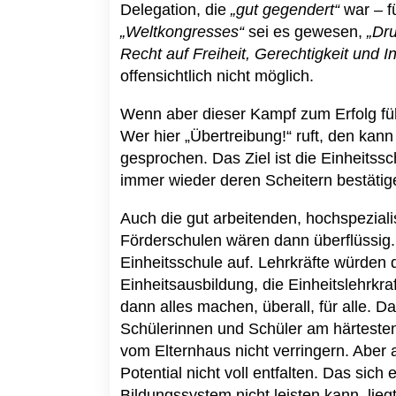
Delegation, die
„gut gegendert“
war – f
„Weltkongresses“
sei es gewesen,
„Dr
Recht auf Freiheit, Gerechtigkeit und I
offensichtlich nicht möglich.
Wenn aber dieser Kampf zum Erfolg fü
Wer hier „Übertreibung!“ ruft, den kann
gesprochen. Das Ziel ist die Einheitssc
immer wieder deren Scheitern bestätig
Auch die gut arbeitenden, hochspeziali
Förderschulen wären dann überflüssig. 
Einheitsschule auf. Lehrkräfte würden d
Einheitsausbildung, die Einheitslehrkra
dann alles machen, überall, für alle. 
Schülerinnen und Schüler am härtesten
vom Elternhaus nicht verringern. Aber
Potential nicht voll entfalten. Das sich
Bildungssystem nicht leisten kann, lieg