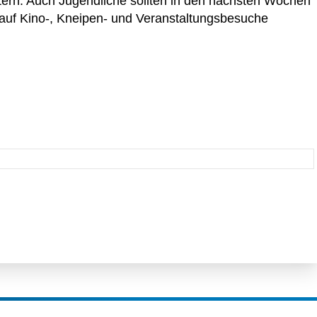
ern. Auch Jugendliche sollten in den nächsten Wochen
 auf Kino-, Kneipen- und Veranstaltungsbesuche