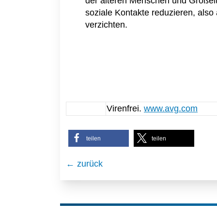
der älteren Menschen und Großelt
soziale Kontakte reduzieren, also
verzichten.
Virenfrei.
www.avg.com
teilen
teilen
← zurück