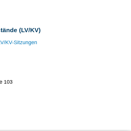
tände (LV/KV)
LV/KV-Sitzungen
ee 103